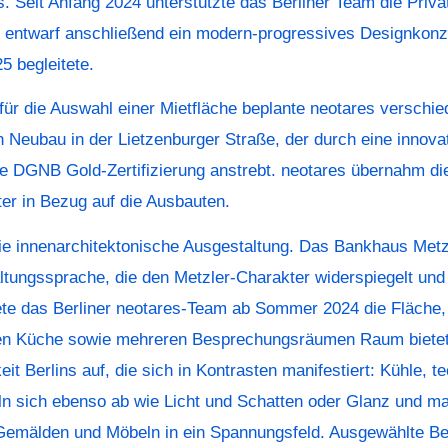
 Seit Anfang 2024 unterstützte das Berliner Team die Priva
d entwarf anschließend ein modern-progressives Designkon
5 begleitete.
ür die Auswahl einer Mietfläche beplante neotares verschie
en Neubau in der Lietzenburger Straße, der durch eine innovat
e DGNB Gold-Zertifizierung anstrebt. neotares übernahm die
r in Bezug auf die Ausbauten.
ie innenarchitektonische Ausgestaltung. Das Bankhaus Metz
ungssprache, die den Metzler-Charakter widerspiegelt und B
tete das Berliner neotares-Team ab Sommer 2024 die Fläche,
en Küche sowie mehreren Besprechungsräumen Raum bietet.
it Berlins auf, die sich in Kontrasten manifestiert: Kühle, t
ln sich ebenso ab wie Licht und Schatten oder Glanz und m
n Gemälden und Möbeln in ein Spannungsfeld. Ausgewählte Be