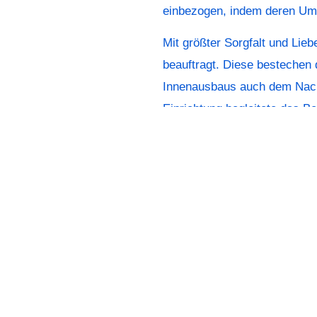
einbezogen, indem deren Umg
Mit größter Sorgfalt und Lie
beauftragt. Diese bestechen 
Innenausbaus auch dem Nach
Einrichtung begleitete das B
neue Standort des Bankhaus M
werden.
Fotos: Jörg Hempel