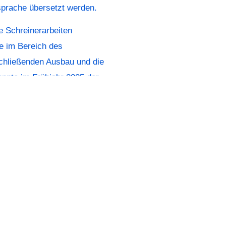
prache übersetzt werden.
e Schreinerarbeiten
e im Bereich des
chließenden Ausbau und die
onnte im Frühjahr 2025 der
wertigen Fläche eröffnet