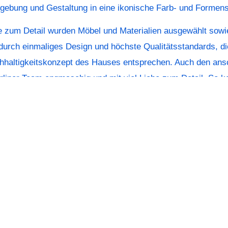
ebung und Gestaltung in eine ikonische Farb- und Formens
be zum Detail wurden Möbel und Materialien ausgewählt sowi
durch einmaliges Design und höchste Qualitätsstandards, di
haltigkeitskonzept des Hauses entsprechen. Auch den ans
erliner Team engmaschig und mit viel Liebe zum Detail. So k
etzler in einer gestalterisch einmaligen und qualitativ hoch