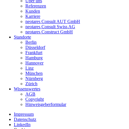
Über uns
Referenzen
Kunden
Karriere
neotares Consult AUT GmbH
neotares Consult Swiss AG
neotares Construct GmbH
Standorte
Berlin
Düsseldorf
Frankfurt
Hamburg
Hannover
Linz
München
Nürnberg
Zürich
Wissenswertes
AGB
Copyright
Hinweisgeberformular
Impressum
Datenschutz
LinkedIn