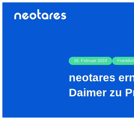
16. Februar 2024
Frankfur
neotares ern
Daimer zu P