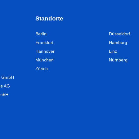
Standorte
Berlin
Düsseldorf
Frankfurt
Hamburg
Hannover
Linz
München
Nürnberg
Zürich
UT GmbH
ss AG
GmbH