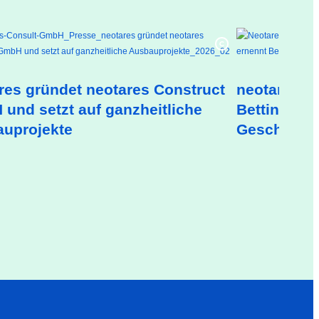
res gründet neotares Construct
neotares C
und setzt auf ganzheitliche
Bettina Dai
uprojekte
Geschäftsf