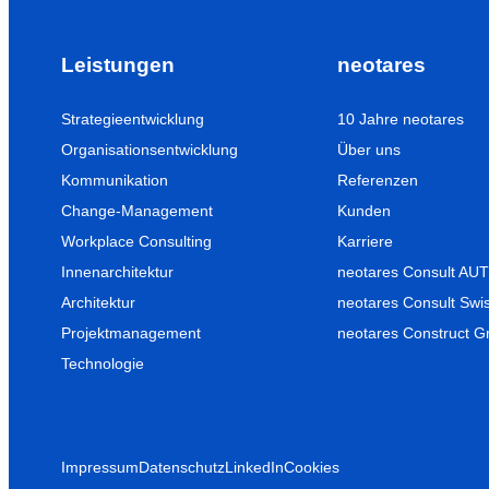
Leistungen
neotares
Strategieentwicklung
10 Jahre neotares
Organisationsentwicklung
Über uns
Kommunikation
Referenzen
Change-Management
Kunden
Workplace Consulting
Karriere
Innenarchitektur
neotares Consult A
Architektur
neotares Consult Swi
Projektmanagement
neotares Construct 
Technologie
Impressum
Datenschutz
LinkedIn
Cookies