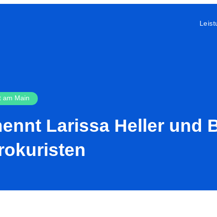
Leis
t am Main
ennt Larissa Heller und B
rokuristen