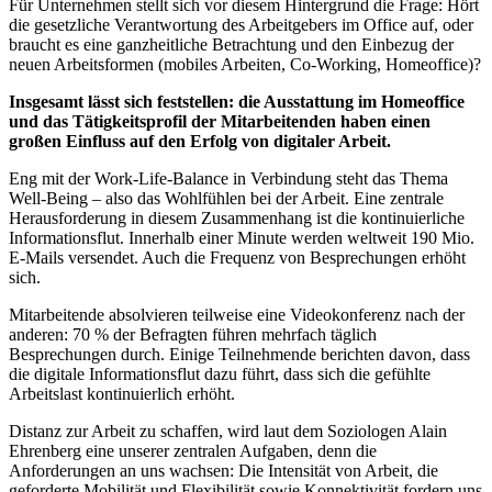
Für Unternehmen stellt sich vor diesem Hintergrund die Frage: Hört
die gesetzliche Verantwortung des Arbeitgebers im Office auf, oder
braucht es eine ganzheitliche Betrachtung und den Einbezug der
neuen Arbeitsformen (mobiles Arbeiten, Co-Working, Homeoffice)?
Insgesamt lässt sich feststellen: die Ausstattung im Homeoffice
und das Tätigkeitsprofil der Mitarbeitenden haben einen
großen Einfluss auf den Erfolg von digitaler Arbeit.
Eng mit der Work-Life-Balance in Verbindung steht das Thema
Well-Being – also das Wohlfühlen bei der Arbeit. Eine zentrale
Herausforderung in diesem Zusammenhang ist die kontinuierliche
Informationsflut. Innerhalb einer Minute werden weltweit 190 Mio.
E-Mails versendet. Auch die Frequenz von Besprechungen erhöht
sich.
Mitarbeitende absolvieren teilweise eine Videokonferenz nach der
anderen: 70 % der Befragten führen mehrfach täglich
Besprechungen durch. Einige Teilnehmende berichten davon, dass
die digitale Informationsflut dazu führt, dass sich die gefühlte
Arbeitslast kontinuierlich erhöht.
Distanz zur Arbeit zu schaffen, wird laut dem Soziologen Alain
Ehrenberg eine unserer zentralen Aufgaben, denn die
Anforderungen an uns wachsen: Die Intensität von Arbeit, die
geforderte Mobilität und Flexibilität sowie Konnektivität fordern uns