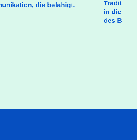
Tradition ne
nikation, die befähigt.
in die neu
des Bankha