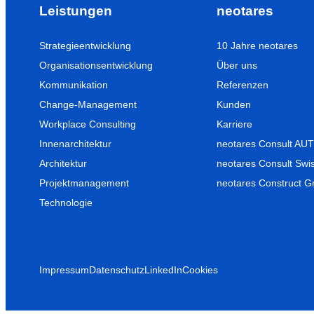
Leistungen
neotares
Strategieentwicklung
10 Jahre neotares
Organisationsentwicklung
Über uns
Kommunikation
Referenzen
Change-Management
Kunden
Workplace Consulting
Karriere
Innenarchitektur
neotares Consult A
Architektur
neotares Consult Swi
Projektmanagement
neotares Construct 
Technologie
Impressum
Datenschutz
LinkedIn
Cookies