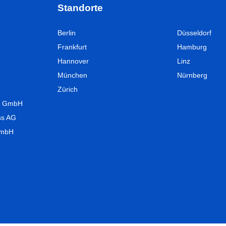
Standorte
Berlin
Düsseldorf
Frankfurt
Hamburg
Hannover
Linz
München
Nürnberg
Zürich
UT GmbH
ss AG
GmbH