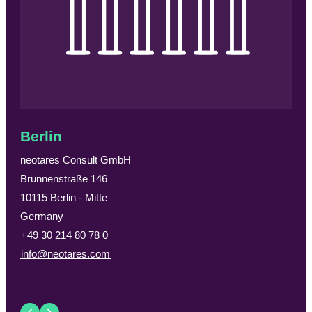
Berlin
Du
neotares Consult GmbH
neo
Brunnenstraße 146
Brei
10115
Berlin - Mitte
402
Germany
Ger
+49 30 214 80 78 0
+49 
info@neotares.com
inf